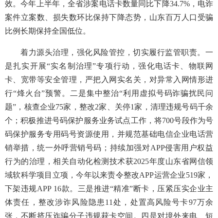
效。今年上半年，全省涉案电话卡数量同比下降34.7%，电诈
案件立案数、损失数环比保持下降态势，山东百万人口受骗
比例长期保持全国低位。
着力源头治理，强化风险管控，切实履行监管职责。一
是扎实开展“实名制治理”专项行动，强化电话卡、物联网
卡、宽带等安全管理，严把入网实名关，对异常入网情形进
行“烽火台”预警。二是集中整治“利用虚拟号码诈骗扰民问
题”，核查企业75家，整改2家、关停1家，清理违规号码千余
个；积极推进号码保护服务业务试点工作，将700号段作为号
码保护服务专用码号资源使用，并规范基础电信企业电话营
销举措，统一外呼营销号码；持续加强对APP侵害用户权益
行为的治理，相关自动化检测技术获2025年度山东省网信领
域软科学项目立项，今年以来责令整改APP运营企业519家，
下架违规APP 16款。三是推进“精准”断卡，压紧压实企业主
体责任，整改涉诈风险隐患11处，处置高风险号卡97万余
张，不断挤压诈骗分子违规获卡空间。四是对境外来电、短