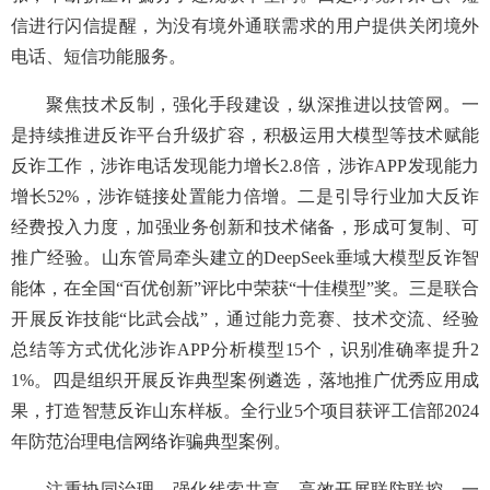
信进行闪信提醒，为没有境外通联需求的用户提供关闭境外
电话、短信功能服务。
聚焦技术反制，强化手段建设，纵深推进以技管网。一
是持续推进反诈平台升级扩容，积极运用大模型等技术赋能
反诈工作，涉诈电话发现能力增长2.8倍，涉诈APP发现能力
增长52%，涉诈链接处置能力倍增。二是引导行业加大反诈
经费投入力度，加强业务创新和技术储备，形成可复制、可
推广经验。山东管局牵头建立的DeepSeek垂域大模型反诈智
能体，在全国“百优创新”评比中荣获“十佳模型”奖。三是联合
开展反诈技能“比武会战”，通过能力竞赛、技术交流、经验
总结等方式优化涉诈APP分析模型15个，识别准确率提升2
1%。四是组织开展反诈典型案例遴选，落地推广优秀应用成
果，打造智慧反诈山东样板。全行业5个项目获评工信部2024
年防范治理电信网络诈骗典型案例。
注重协同治理，强化线索共享，高效开展联防联控。一