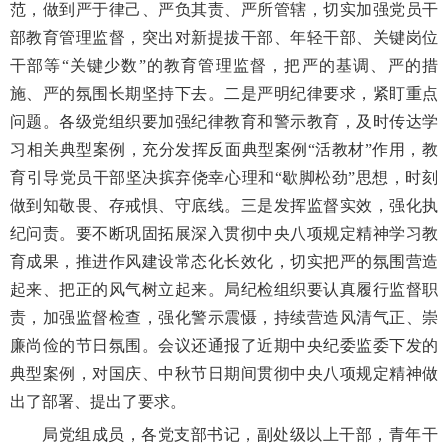
范，做到严于律己、严负其责、严所管辖，切实加强党员干
部教育管理监督，突出对新提拔干部、年轻干部、关键岗位
干部等“关键少数”的教育管理监督，把严的基调、严的措
施、严的氛围长期坚持下去。二是严明纪律要求，紧盯重点
问题。各级党组织要加强纪律教育和警示教育，及时传达学
习相关典型案例，充分发挥反面典型案例“活教材”作用，教
育引导党员干部坚决摈弃侥幸心理和“歇脚松劲”思想，时刻
做到知敬畏、存戒惧、守底线。三是发挥监督实效，强化执
纪问责。要不断巩固拓展深入贯彻中央八项规定精神学习教
育成果，推进作风建设常态化长效化，切实把严的氛围营造
起来、把正的风气树立起来。局纪检组织要认真履行监督职
责，加强监督检查，强化警示震慑，持续营造风清气正、崇
廉尚俭的节日氛围。会议还通报了近期中央纪委监委下发的
典型案例，对国庆、中秋节日期间贯彻中央八项规定精神做
出了部署、提出了要求。
局党组成员，各党支部书记，副处级以上干部，青年干