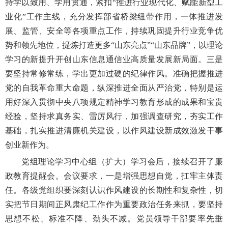
持学以致用、学用贯通，紧扣“推进行业现代化、赋能新型工
业化”工作主线，充分发挥部省桥梁纽带作用，一体推进发
展、监管、安全等各项重点工作，持续巩固提升行业竞争优
势和领先地位，提炼打造更多“山东亮点”“山东品牌”，以理论
学习的新提升开创山东信息通信业高质量发展新局面。三是
要坚持常修常练，学出更加过硬的纪律作风。准确把握推进
党的自我革命重大命题，纵深推进全面从严治党，特别是运
用好深入贯彻中央八项规定精神学习教育形成的成果和宝贵
经验，坚持求真务实、雷厉风行，加强调查研究，夯实工作
基础，扎实推进清廉机关建设，以作风建设新成效激发干事
创业新作为。
党组理论学习中心组（扩大）学习会后，接续召开了廉
政教育提醒会。会议要求，一是增强思想自觉，扛牢主体责
任。各级党组织要深刻认识作风建设的长期性和复杂性，切
实把节日期间正风肃纪工作作为重要政治任务来抓，要坚持
思想不松、标准不降、劲头不减。党员领导干部要率先垂