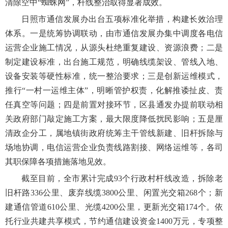
清除空中“蜘蛛网”，杆线整治取得显著成效。
日照市通信发展办出台五项标准化举措，构建长效治理
体系。一是统筹协调联动，由市通信发展办集中调度各电信
运营企业施工情况，从源头杜绝重复建设、资源浪费；二是
制定建设标准，出台施工规范，明确线缆架设、管线入地、
设备安装等硬性标准，统一整治要求；三是创新运维模式，
推行“一村一运维主体”，明晰管护权责，化解推诿扯皮、责
任真空等问题；四是前置对接环节，区县通发办提前联动相
关政府部门敲定施工方案，最大限度降低扰民影响；五是厘
清政企分工，属地镇街政府统筹主干管线新建、旧杆拆除与
场地协调，电信运营企业负责线路割接、网络运维等，各司
其职保障各项措施落地见效。
截至目前，全市累计完成93个行政村杆线改造，拆除老
旧杆路336公里、废弃线缆3800公里、闲置光交箱268个；新
建通信管道610公里、光缆4200公里，更新光交箱174个。依
托行业共建共享模式，节约通信建设资金1400万元，专项整