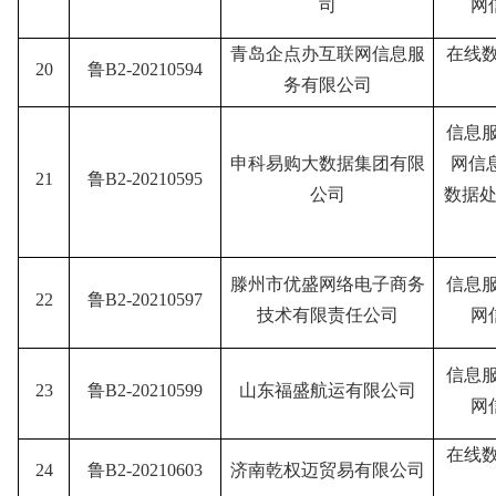
司
网
青岛企点办互联网信息服
在线
20
鲁B2-20210594
务有限公司
信息
申科易购大数据集团有限
网信
21
鲁B2-20210595
公司
数据处
滕州市优盛网络电子商务
信息
22
鲁B2-20210597
技术有限责任公司
网
信息
23
鲁B2-20210599
山东福盛航运有限公司
网
在线
24
鲁B2-20210603
济南乾权迈贸易有限公司