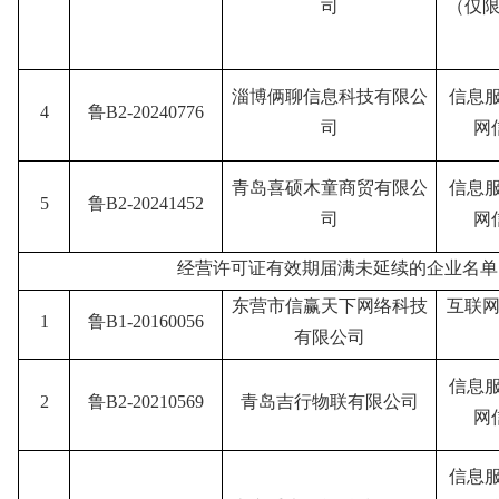
司
（仅限
淄博俩聊信息科技有限公
信息
4
鲁B2-20240776
司
网
青岛喜硕木童商贸有限公
信息
5
鲁B2-20241452
司
网
经营许可证有效期届满未延续的企业名单
东营市信赢天下网络科技
互联网
1
鲁B1-20160056
有限公司
信息
2
鲁B2-20210569
青岛吉行物联有限公司
网
信息