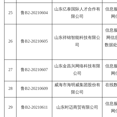
山东亿泰国际人才合作有
信息
25
鲁B2-20210604
限公司
网
信息
山东祥锦智能科技有限公
网信
26
鲁B2-20210605
司
数据处
山东金昌兴网络科技有限
信息
27
鲁B2-20210607
公司
网
威海市海明威集团股份有
在线
28
鲁B2-20210609
限公司
信息
29
鲁B2-20210611
山东时迈商贸有限公司
网