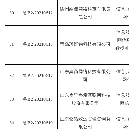
德州娱佳网络科技有限责
信息
30
鲁B2-20210612
任公司
网
信息
网信
31
鲁B2-20210615
青岛斑斑狗科技有限公司
数据处
山东奥商网络科技有限公
信息
32
鲁B2-20210617
司
网
山东乡里乡亲互联网科技
信息
33
鲁B2-20210618
股份有限公司
网信
山东铭拓致远管理咨询有
信息
34
鲁B2-20210619
限公司
网