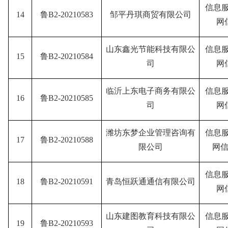
信息
14
鲁B2-20210583
邹平丹琪商贸有限公司
网
山东鑫光节能科技有限公
信息
15
鲁B2-20210584
司
网
临沂上东电子商务有限公
信息
16
鲁B2-20210585
司
网
潍坊东梦企业管理咨询有
信息
17
鲁B2-20210588
限公司
网信
信息
18
鲁B2-20210591
青岛恒跃通通信有限公司
网
山东建图教育科技有限公
信息
19
鲁B2-20210593