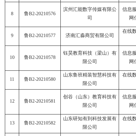
滨州汇能数字传媒有限公
信息
8
鲁B2-20210576
司
网
在线
9
鲁B2-20210577
济南汇淼商贸有限公司
钰昊教育科技（梁山）有
信息
10
鲁B2-20210578
限公司
网
山东鲁班精装智慧科技有
在线
11
鲁B2-20210580
限公司
创谷（山东）教育科技有
信息
12
鲁B2-20210581
限公司
网
山东研知有到科技发展有
在线
13
鲁B2-20210582
限公司