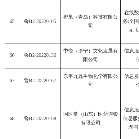
在线数
橙果（青岛）科技有限公
65
鲁B2-20220105
务:全
司
互联
中悦（济宁）文化发展有
信息服
66
鲁B2-20220136
限公司
东平九鑫生物化学有限公
信息服
67
鲁B2-20220167
司
信息服
国医堂（山东）医药连锁
68
鲁B2-20220168
信息服
有限公司
理与