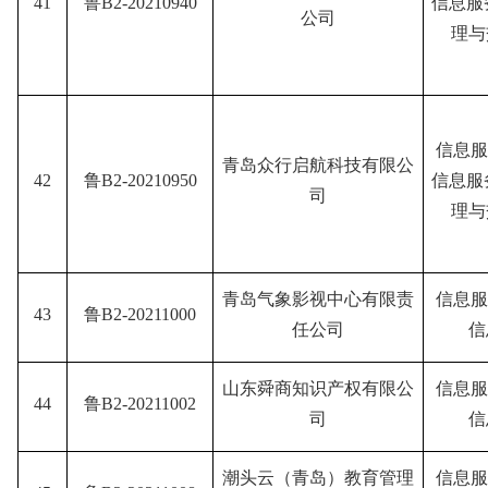
41
鲁B2-20210940
信息服
公司
理与
信息服
青岛众行启航科技有限公
42
鲁B2-20210950
信息服
司
理与
青岛气象影视中心有限责
信息服
43
鲁B2-20211000
任公司
信
山东舜商知识产权有限公
信息服
44
鲁B2-20211002
司
信
潮头云（青岛）教育管理
信息服