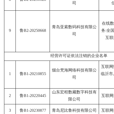
司
在线数
青岛亚索数码科技有限公
9
鲁B2-20250668
务:全
司
互联
经营许可证依法注销的企业名单
互联网
烟台梵海网络科技有限公
1
鲁B1-20210855
临沂市
司
山东宏程数藏数字科技有
2
鲁B1-20220445
互联网
限公司
3
鲁B1-20230877
青岛尼比鲁科技有限公司
互联网