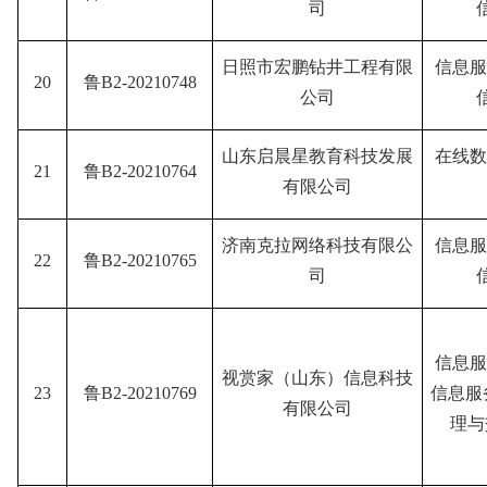
司
日照市宏鹏钻井工程有限
信息服
20
鲁B2-20210748
公司
山东启晨星教育科技发展
在线数
21
鲁B2-20210764
有限公司
济南克拉网络科技有限公
信息服
22
鲁B2-20210765
司
信息服
视赏家（山东）信息科技
23
鲁B2-20210769
信息服
有限公司
理与