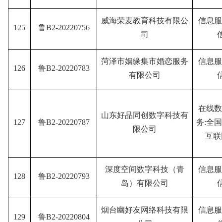
威海荣麦教育科技有限公
信息服
125
鲁B2-20220756
司
菏泽市姻缘集市婚恋服务
信息服
126
鲁B2-20220783
有限公司
在线数
山东好品同创数字科技有
127
鲁B2-20220787
务:全
限公司
互联
深度空间数字科技（青
信息服
128
鲁B2-20220793
岛）有限公司
烟台幽好友网络科技有限
信息服
129
鲁B2-20220804