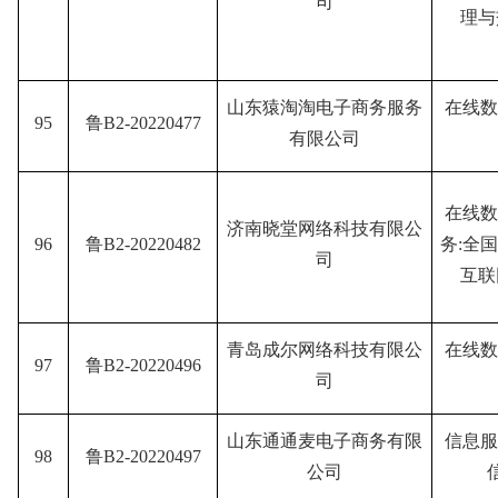
司
理与
山东猿淘淘电子商务服务
在线数
95
鲁B2-20220477
有限公司
在线数
济南晓堂网络科技有限公
96
鲁B2-20220482
务:全
司
互联
青岛成尔网络科技有限公
在线数
97
鲁B2-20220496
司
山东通通麦电子商务有限
信息服
98
鲁B2-20220497
公司