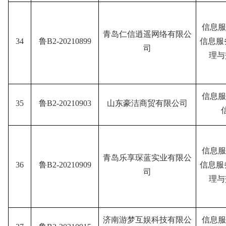
信息服
青岛仁信逍遥网络有限公
34
鲁B2-20210899
信息服
司
理与
信息服
35
鲁B2-20210903
山东豪洁商贸有限公司
信息服
青岛乐享琛蓝实业有限公
36
鲁B2-20210909
信息服
司
理与
济南游梦互娱科技有限公
信息服