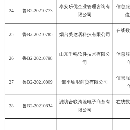
泰安乐优企业管理咨询有
信息服
24
鲁B2-20210773
限公司
信
在线数
25
鲁B2-20210785
烟台美达居科技有限公司
山东千鸣软件技术有限公
信息服
26
鲁B2-20210798
司
信息服
27
鲁B2-20210809
邹平瑜彤商贸有限公司
潍坊合联跨境电子商务有
在线数
28
鲁B2-20210834
限公司