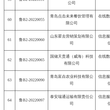
公司
青岛点击未来餐饮管理有
在线数
60
鲁B2-20220055
限公司
山东霍去营销策划有限公
信息服
61
鲁B2-20220060
司
国储天贵通（威海）科技
在线数
62
鲁B2-20220065
有限公司
青岛富垚农业科技有限公
信息服
63
鲁B2-20220090
司
泰安瑞通运输有限责任公
信息服
64
鲁B2-20220097
司