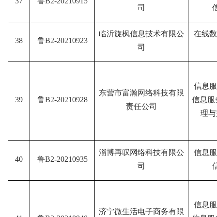
37
鲁B2-20210915
司
临沂旋枫信息技术有限公
在线数
38
鲁B2-20210923
司
信息服
东营市富瀚网络科技有限
39
鲁B2-20210928
信息服
责任公司
理与
淄博再叹网络科技有限公
信息服
40
鲁B2-20210935
司
信息服
济宁微生活电子商务有限