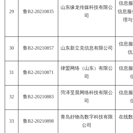
信息服
山东缘龙传媒科技有限公
29
鲁B2-20210835
信息服
司
理与
信息服
30
鲁B2-20210857
山东新立克信息有限公司
信
律盟网络（山东）有限公
信息服
31
鲁B2-20210871
司
菏泽旻晨网络科技有限公
信息服
32
鲁B2-20210883
司
青岛好物岛数字科技有限
在线数
33
鲁B2-20210898
公司