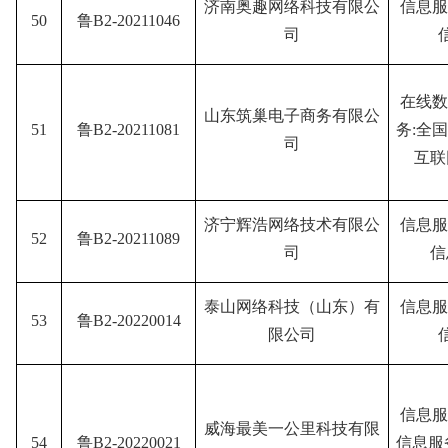
济南奥趣网络科技有限公
信息服
50
鲁B2-20211046
司
在线数
山东筑巢电子商务有限公
51
鲁B2-20211081
务:全
司
互联
济宁辉浩网络技术有限公
信息服
52
鲁B2-20211089
司
信
泰山网络科技（山东）有
信息服
53
鲁B2-20220014
限公司
信息服
威海最美一公里科技有限
54
鲁B2-20220021
信息服