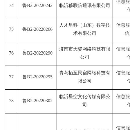
信息服
74
鲁B2-20220242
临沂移联信通讯有限公司
人才星科（山东）数字技
信息服
75
鲁B2-20220266
术有限公司
信
济南市天姿网络科技有限
信息服
76
鲁B2-20220290
公司
青岛栖至民宿网络科技有
信息服
77
鲁B2-20220295
限公司
临沂星空文化传媒有限公
信息服
78
鲁B2-20220302
司
信息服