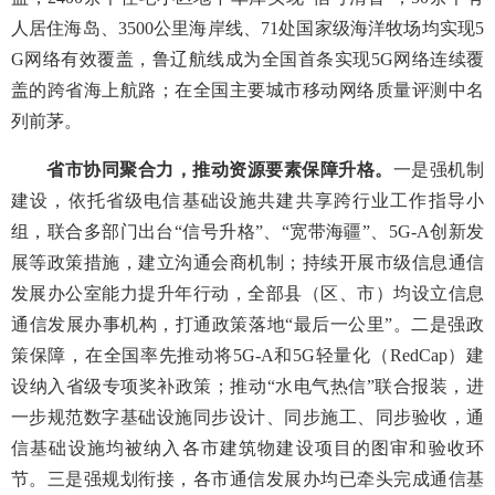
人居住海岛、3500公里海岸线、71处国家级海洋牧场均实现5
G网络有效覆盖，鲁辽航线成为全国首条实现5G网络连续覆
盖的跨省海上航路；在全国主要城市移动网络质量评测中名
列前茅。
省市协同聚合力，推动资源要素保障升格。
一是强机制
建设，依托省级电信基础设施共建共享跨行业工作指导小
组，联合多部门出台“信号升格”、“宽带海疆”、5G-A创新发
展等政策措施，建立沟通会商机制；持续开展市级信息通信
发展办公室能力提升年行动，全部县（区、市）均设立信息
通信发展办事机构，打通政策落地“最后一公里”。二是强政
策保障，在全国率先推动将5G-A和5G轻量化（RedCap）建
设纳入省级专项奖补政策；推动“水电气热信”联合报装，进
一步规范数字基础设施同步设计、同步施工、同步验收，通
信基础设施均被纳入各市建筑物建设项目的图审和验收环
节。三是强规划衔接，各市通信发展办均已牵头完成通信基