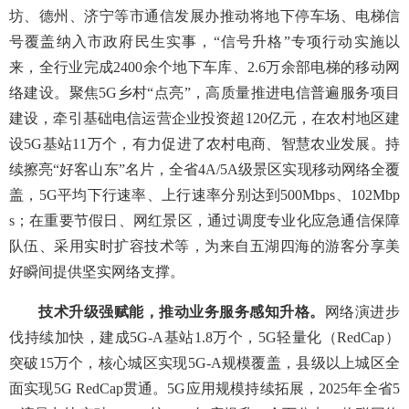
坊、德州、济宁等市通信发展办推动将地下停车场、电梯信
号覆盖纳入市政府民生实事，“信号升格”专项行动实施以
来，全行业完成2400余个地下车库、2.6万余部电梯的移动网
络建设。聚焦5G乡村“点亮”，高质量推进电信普遍服务项目
建设，牵引基础电信运营企业投资超120亿元，在农村地区建
设5G基站11万个，有力促进了农村电商、智慧农业发展。持
续擦亮“好客山东”名片，全省4A/5A级景区实现移动网络全覆
盖，5G平均下行速率、上行速率分别达到500Mbps、102Mbp
s；在重要节假日、网红景区，通过调度专业化应急通信保障
队伍、采用实时扩容技术等，为来自五湖四海的游客分享美
好瞬间提供坚实网络支撑。
技术升级强赋能，推动业务服务感知升格。
网络演进步
伐持续加快，建成5G-A基站1.8万个，5G轻量化（RedCap）
突破15万个，核心城区实现5G-A规模覆盖，县级以上城区全
面实现5G RedCap贯通。5G应用规模持续拓展，2025年全省5