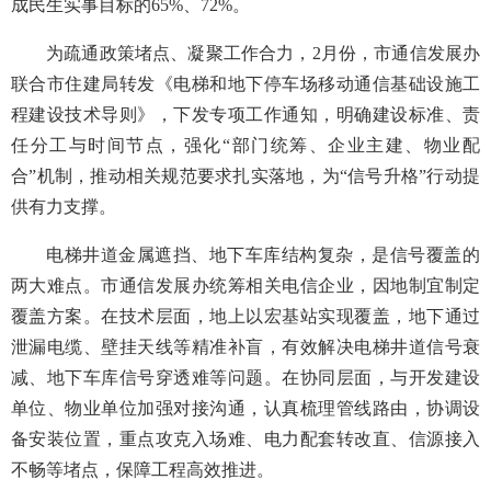
成民生实事目标的65%、72%。
为疏通政策堵点、凝聚工作合力，2月份，市通信发展办
联合市住建局转发《电梯和地下停车场移动通信基础设施工
程建设技术导则》，下发专项工作通知，明确建设标准、责
任分工与时间节点，强化“部门统筹、企业主建、物业配
合”机制，推动相关规范要求扎实落地，为“信号升格”行动提
供有力支撑。
电梯井道金属遮挡、地下车库结构复杂，是信号覆盖的
两大难点。市通信发展办统筹相关电信企业，因地制宜制定
覆盖方案。在技术层面，地上以宏基站实现覆盖，地下通过
泄漏电缆、壁挂天线等精准补盲，有效解决电梯井道信号衰
减、地下车库信号穿透难等问题。在协同层面，与开发建设
单位、物业单位加强对接沟通，认真梳理管线路由，协调设
备安装位置，重点攻克入场难、电力配套转改直、信源接入
不畅等堵点，保障工程高效推进。