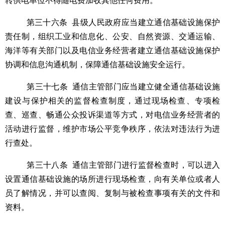
转供电单位不得随电费加收其他任何费用。
第三十六条
县级人民政府应当建立通信基础设施保护
责任制，组织工业和信息化、公安、自然资源、交通运输、
海洋等有关部门以及电信业务经营者建立通信基础设施保护
协调和信息沟通机制，保障通信基础设施安全运行。
第
三十七
条
通信
主管部门应当建立健全
通信基础
设施
建设
与
保护相关的监督检查制度，通过现场检查、专项检
查
、
巡查
、畅通公众投诉渠道
等方式，对电信业务经营者的
活动进行监督，维护市场公平竞争秩序，依法对违法行为进
行查处。
第
三十八
条
通信
主管部门进行监督检查时，可以进入
设置
通信基础
设施的场所进行现场检查
，向有关单位
或者人
员
了解情况
，并可以查阅、复制与被检查事项有关的文件和
资料。