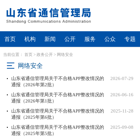
首页
机构
新闻
公开
服务
公众
专题
当前位置：
首页
>
政务公开
>
网络安全
网络安全
山东省通信管理局关于不合格APP整改情况的
2026-07-29
通报（2026年第2批）
山东省通信管理局关于不合格APP整改情况的
2026-06-16
通报（2026年第1批）
山东省通信管理局关于不合格APP整改情况的
2025-11-28
通报（2025年第6批）
山东省通信管理局关于不合格APP整改情况的
2025-09-08
通报（2025年第5批）