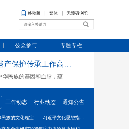
移动版
繁体
无障碍浏览
公众参与
专题专栏
守护好中华民族的文化瑰宝——习近平文化思想指引我国文化遗产保护传承工作高质量发展
中华文明源远流长，中华文化博大精深。我国锦绣山河上遍布的文化遗产，承载着中华民族的基因和血脉，蕴藏着中国人民的伟大创造、卓越智慧和共同记忆。“要把这些中华文化瑰宝保护好、传承好、传播好”“要把传统和现代有机融合在一起”……习近平总书记的重要讲话，为新时代保护传承文化遗产指明了前进方向，提供了根本遵循。6月13日是2026年“文化和自然遗产日”。
工作动态
行业动态
通知公告
守护好中华民族的文化瑰宝——习近平文化思想指引我国文化遗产保护传承工作高质量发展
国务院召开常务会议研究2025年度中央预算执行和其他财政收支审计查出问题整改工作等